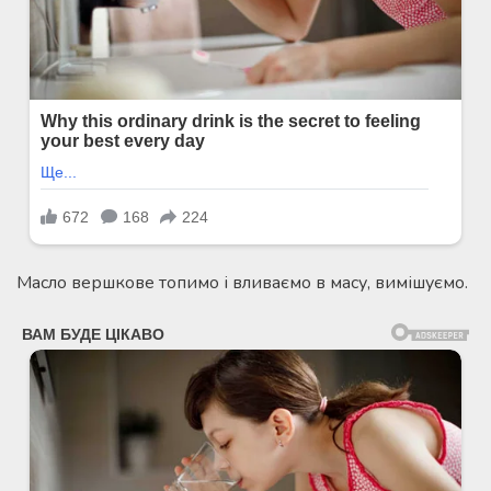
Масло вершкове топимо і вливаємо в масу, вимішуємо.