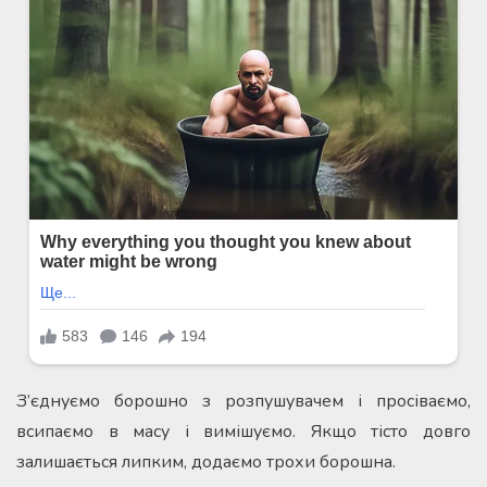
З’єднуємо борошно з розпушувачем і просіваємо,
всипаємо в масу і вимішуємо. Якщо тісто довго
залишається липким, додаємо трохи борошна.