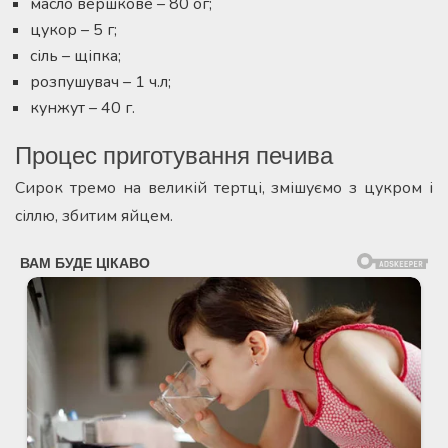
масло вершкове – 80 ог;
цукор – 5 г;
сіль – щіпка;
розпушувач – 1 ч.л;
кунжут – 40 г.
Процес приготування печива
Сирок тремо на великій тертці, змішуємо з цукром і
сіллю, збитим яйцем.