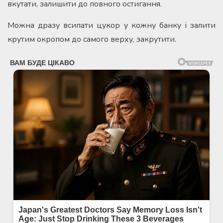
вкутати, залишити до повного остигання.
Можна дразу всипати цукор у кожну банку і залити
крутим окропом до самого верху, закрутити.