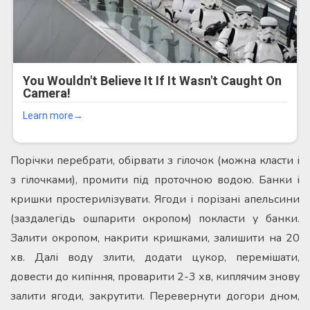
Порічки перебрати, обірвати з гілочок (можна класти і
з гілочками), промити під проточною водою. Банки і
кришки простерилізувати. Ягоди і порізані апельсини
(заздалегідь ошпарити окропом) покласти у банки.
Залити окропом, накрити кришками, залишити на 20
хв. Далі воду злити, додати цукор, перемішати,
довести до кипіння, проварити 2-3 хв, киплячим знову
залити ягоди, закрутити. Перевернути догори дном,