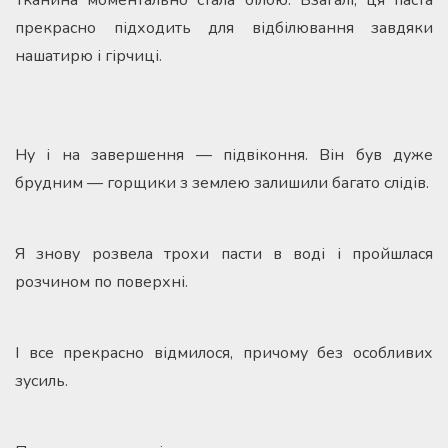
Тканина моментально стала білою. Взагалі, ця паста
прекрасно підходить для відбілювання завдяки
нашатирю і гірчиці.
Ну і на завершення — підвіконня. Він був дуже
брудним — горщики з землею залишили багато слідів.
Я знову розвела трохи пасти в воді і пройшлася
розчином по поверхні.
І все прекрасно відмилося, причому без особливих
зусиль.