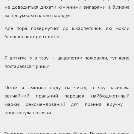
не доводиться дихати хімічними випарами, а білизна
за підсумком сильно порадує.
Але пора повернутися до шкарпеточок, які мокли
близько півтори години.
Я витягла їх з тазу — шкарпетки пожовкли, тут явно
постаралася гірчиця.
Потім я змінила воду на чисту, в яку засипала
звичайний пральний порошок найбюджетнішій
марки, рекомендований для прання вручну і
простірнула носочки.