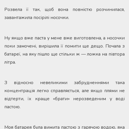
Розвела її так, щоб вона повністю розчинилася,
завантажила посірілі носочки.
Ну якщо вже паста у мене вже виготовлена, а носочки
поки замочені, вирішила її помити ще дещо. Почала з
батареї, на яку пішло ще стільки ж — ложка на півтора
літра.
З відносно невеликими забрудненнями така
концентрація легко справляється, але якщо плями не
відтерти, їх краще «брати» нерозведеним у воді
пастою.
Моя батарея була вимита пастою з гарячою водою, яка