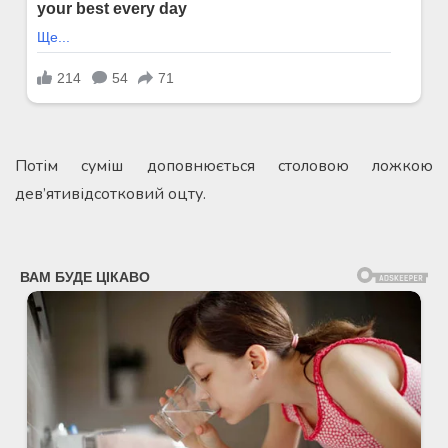
Потім суміш доповнюється столовою ложкою
дев’ятивідсотковий оцту.