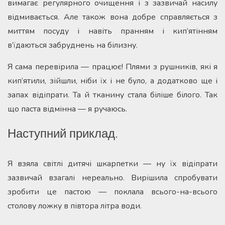
вимагає регулярного очищення і з зазвичай насилу
відмивається. Але також вона добре справляється з
миттям посуду і навіть пранням і кип’ятінням
в’їдаються забруднень на білизну.
Я сама перевірила — працює! Плями з рушників, які я
кип’ятили, зійшли, ніби їх і не було, а додатково ще і
запах відіпрати. Та й тканину стала біліше білого. Так
що паста відмінна — я ручаюсь.
Наступний приклад.
Я взяла світлі дитячі шкарпетки — ну їх відіпрати
зазвичай взагалі нереально. Вирішила спробувати
зробити це пастою — поклала всього-на-всього
столову ложку в півтора літра води.