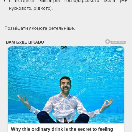
і п’ятдесят мілілітрів господарського мила (НЕ
кускового, рідкого).
Розмішати якомога ретельніше.