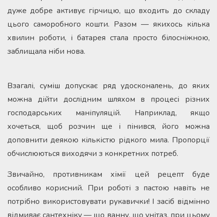
дуже добре активує гірчицю, що входить до складу
цього саморобного кошти. Разом — якихось кілька
хвилин роботи, і батарея стала просто білосніжною,
заблищала ніби нова.
Взагалі, суміш допускає ряд удосконалень, до яких
можна дійти дослідним шляхом в процесі різних
господарських маніпуляцій. Наприклад, якщо
хочеться, щоб розчин ще і пінився, його можна
доповнити деякою кількістю рідкого мила. Пропорції
обчислюються виходячи з конкретних потреб.
Звичайно, противникам хімії цей рецепт буде
особливо корисний. При роботі з пастою навіть не
потрібно використовувати рукавички! І засіб відмінно
відмиває сантехніку — що ванну, що унітаз, при цьому