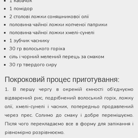
1 кабачок
1 помідор
2 столові ложки соняшникової олії
половина чайної ложки копченої паприки
половина чайної ложки хмелі-сунелі
1 зубчик часнику
30 гр волоського горіха
сіль і чорний мелений перець за смаком
30 гр твердого сиру
Покроковий процес приготування:
1. В першу чергу в окремій ємності об’єднуємо
відварений рис, подрібнений волоський горіх, ложку
олії, хмелі-сунелі і часник, попередньо продавлений
через прес. Солимо до смаку і добре перемішуємо.
Після чого перекладаємо все в форму для запікання і
рівномірно розрівнюємо.