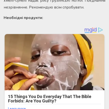
хмелі-сунелі надає рису грузинські нотки. Поєднання
незрівнянне. Рекомендую всім спробувати.
Необхідні продукти: