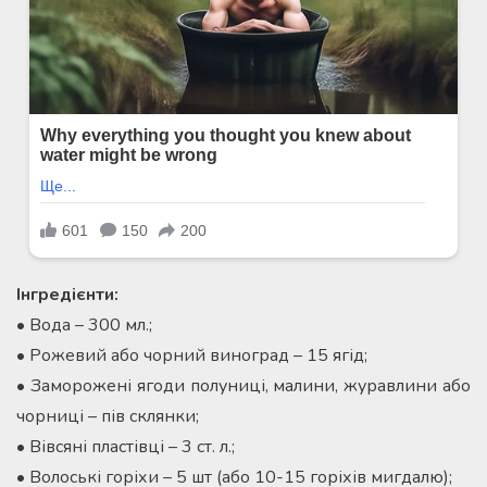
Інгредієнти:
• Вода – 300 мл.;
• Рожевий або чорний виноград – 15 ягід;
• Заморожені ягоди полуниці, малини, журавлини або
чорниці – пів склянки;
• Вівсяні пластівці – 3 ст. л.;
• Волоські горіхи – 5 шт (або 10-15 горіхів мигдалю);