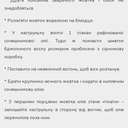
* Друга половина звареного жовтка і білок не
знадобляться.
* Розім’яти жовток виделкою на блюдце.
* У каструльку влити 1 стакан рафінованої
соняшникової олії. Туди ж покласти шматок
бджолиного воску розміром приблизно з сірникову
коробку.
* Поставити на невеликий вогонь, щоб віск розтанув.
* Брати крупинки яєчного жовтка і кидати в киплячим
соняшникову олію.
* З першими порціями жовтка олія стане «тікати» –
залишайте каструльку в сторону від вогню, щоб олія
перекипіла поза ним.