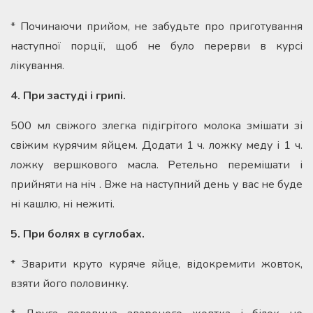
* Починаючи прийом, не забудьте про приготування
наступної порції, щоб не було перерви в курсі
лікування.
4. При застуді і грипі.
500 мл свіжого злегка підігрітого молока змішати зі
свіжим курячим яйцем. Додати 1 ч. ложку меду і 1 ч.
ложку вершкового масла. Ретельно перемішати і
прийняти на ніч . Вже на наступний день у вас не буде
ні кашлю, ні нежиті.
5. При болях в суглобах.
* Зварити круто куряче яйце, відокремити жовток,
взяти його половинку.