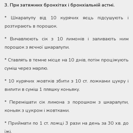
3. При затяжних бронхітах і бронхіальній астмі.
* Шкаралупу від 10 курячих яєць підсушують і
розтирають в порошок.
* Вичавлюють сік з 10 лимонів і заливають ним
порошок з яєчної шкаралупи.
* Ставлять в темне місце на 10 днів, потім проціжують
суміш через марлю.
* 10 курячих жовтків збити з 10 ст. ложками цукру і
вилити в суміш 1 пляшку коньяку.
* Перемішати сік лимона з порошком з шкаралупи,
коньяк з цукром і жовтками.
* Приймати по 1 ст. ложці 3 рази на день за 30 хв. до
їжі.