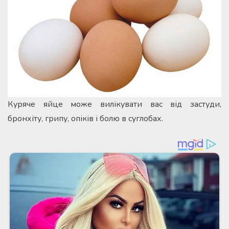
Куряче яйце може вилікувати вас від застуди,
бронхіту, грипу, опіків і болю в суглобах.