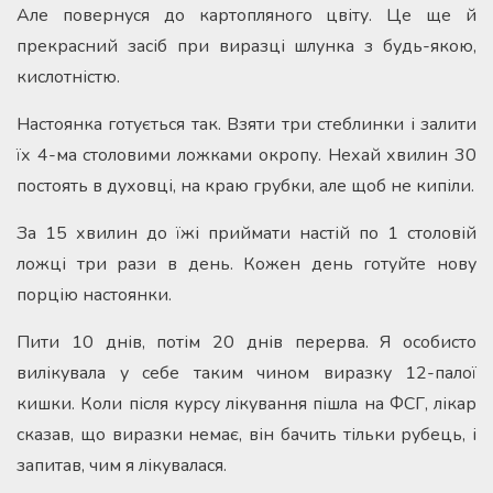
Але повернуся до картопляного цвіту. Це ще й
прекрасний засіб при виразці шлунка з будь-якою,
кислотністю.
Настоянка готується так. Взяти три стеблинки і залити
їх 4-ма столовими ложками окропу. Нехай хвилин 30
постоять в духовці, на краю грубки, але щоб не кипіли.
За 15 хвилин до їжі приймати настій по 1 столовій
ложці три рази в день. Кожен день готуйте нову
порцію настоянки.
Пити 10 днів, потім 20 днів перерва. Я особисто
вилікувала у себе таким чином виразку 12-палої
кишки. Коли після курсу лікування пішла на ФСГ, лікар
сказав, що виразки немає, він бачить тільки рубець, і
запитав, чим я лікувалася.