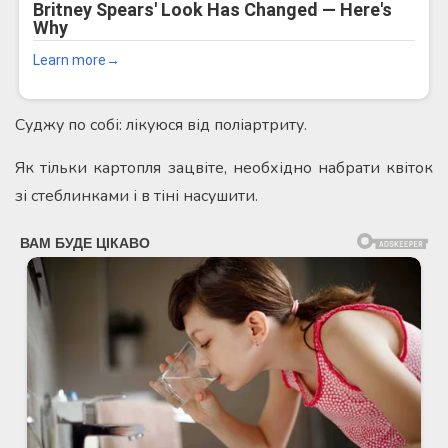
Суджу по собі: лікуюся від поліартриту.
Як тільки картопля зацвіте, необхідно набрати квіток
зі стеблинками і в тіні насушити.