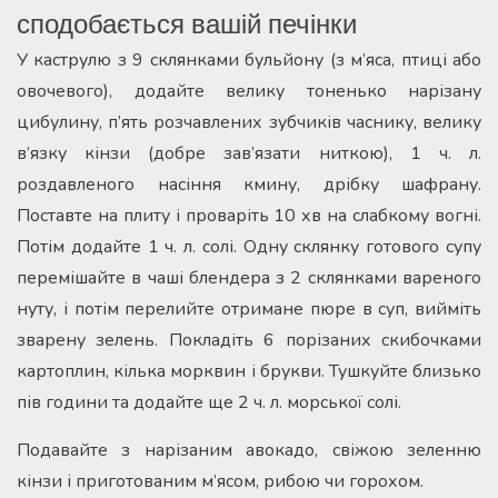
сподобається вашій печінки
У каструлю з 9 склянками бульйону (з м’яса, птиці або
овочевого), додайте велику тоненько нарізану
цибулину, п’ять розчавлених зубчиків часнику, велику
в’язку кінзи (добре зав’язати ниткою), 1 ч. л.
роздавленого насіння кмину, дрібку шафрану.
Поставте на плиту і проваріть 10 хв на слабкому вогні.
Потім додайте 1 ч. л. солі. Одну склянку готового супу
перемішайте в чаші блендера з 2 склянками вареного
нуту, і потім перелийте отримане пюре в суп, вийміть
зварену зелень. Покладіть 6 порізаних скибочками
картоплин, кілька морквин і брукви. Тушкуйте близько
пів години та додайте ще 2 ч. л. морської солі.
Подавайте з нарізаним авокадо, свіжою зеленню
кінзи і приготованим м’ясом, рибою чи горохом.