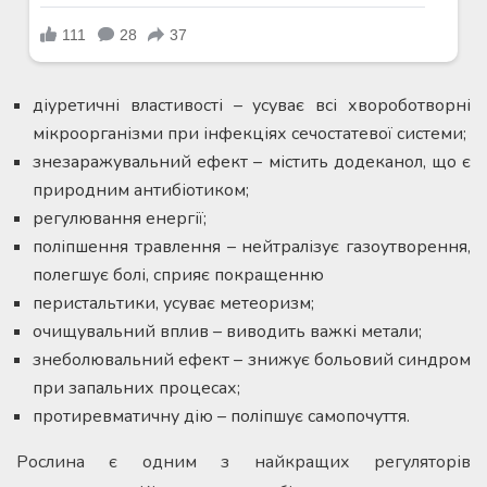
діуретичні властивості – усуває всі хвороботворні
мікроорганізми при інфекціях сечостатевої системи;
знезаражувальний ефект – містить додеканол, що є
природним антибіотиком;
регулювання енергії;
поліпшення травлення – нейтралізує газоутворення,
полегшує болі, сприяє покращенню
перистальтики, усуває метеоризм;
очищувальний вплив – виводить важкі метали;
знеболювальний ефект – знижує больовий синдром
при запальних процесах;
протиревматичну дію – поліпшує самопочуття.
Рослина є одним з найкращих регуляторів