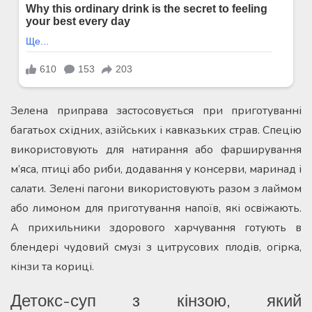
Зелена приправа застосовується при приготуванні
багатьох східних, азійських і кавказьких страв. Спецію
використовують для натирання або фарширування
м’яса, птиці або риби, додавання у консерви, маринад і
салати. Зелені пагони використовують разом з лаймом
або лимоном для приготування напоїв, які освіжають.
А прихильники здорового харчування готують в
блендері чудовий смузі з цитрусових плодів, огірка,
кінзи та кориці.
Детокс-суп з кінзою, який