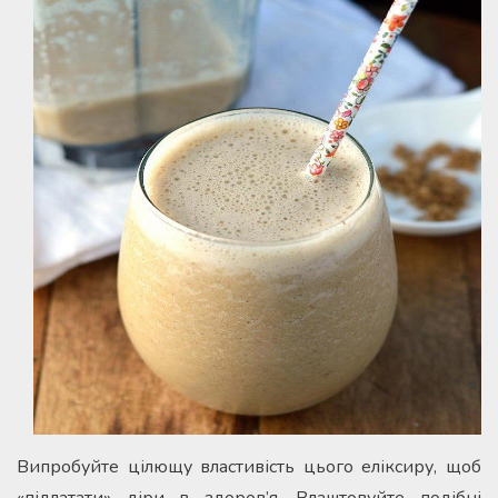
Випробуйте цілющу властивість цього еліксиру, щоб
«підлатати» діри в здоров’я. Влаштовуйте подібні