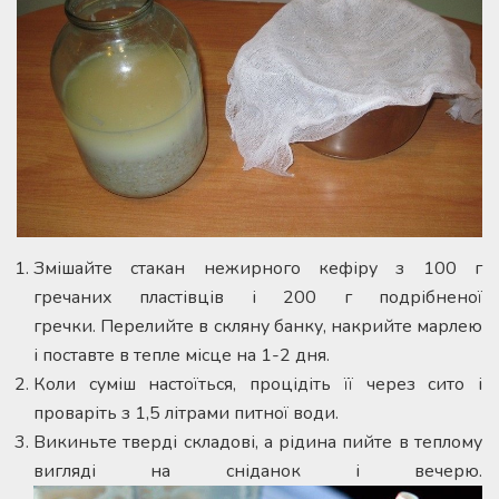
Змішайте стакан нежирного кефіру з 100 г
гречаних пластівців і 200 г подрібненої
гречки. Перелийте в скляну банку, накрийте марлею
і поставте в тепле місце на 1-2 дня.
Коли суміш настоїться, процідіть її через сито і
проваріть з 1,5 літрами питної води.
Викиньте тверді складові, а рідина пийте в теплому
вигляді на сніданок і вечерю.