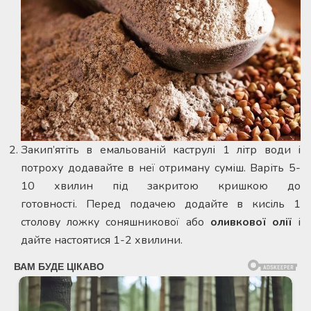
Закип’ятіть в емальованій каструлі 1 літр води і
потроху додавайте в неї отриману суміш. Варіть 5-
10 хвилин під закритою кришкою до
готовності. Перед подачею додайте в кисіль 1
столову ложку соняшникової або
оливкової олії
і
дайте настоятися 1-2 хвилини.