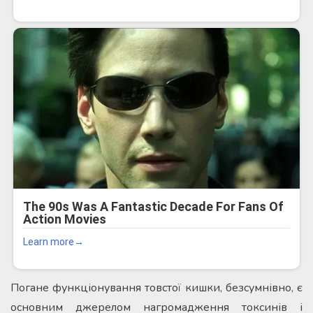
Погане функціонування товстої кишки, безсумнівно, є
основним джерелом нагромадження токсинів і