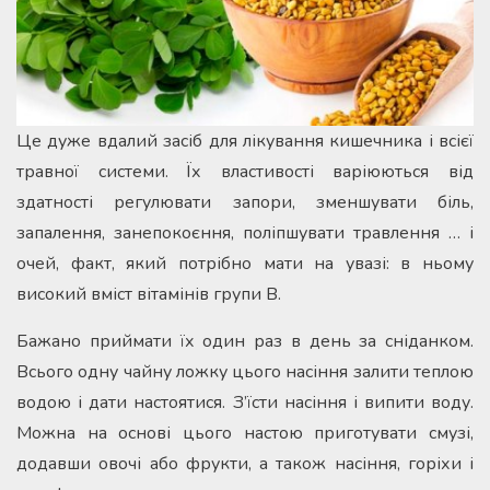
Це дуже вдалий засіб для лікування кишечника і всієї
травної системи. Їх властивості варіюються від
здатності регулювати запори, зменшувати біль,
запалення, занепокоєння, поліпшувати травлення … і
очей, факт, який потрібно мати на увазі: в ньому
високий вміст вітамінів групи В.
Бажано приймати їх один раз в день за сніданком.
Всього одну чайну ложку цього насіння залити теплою
водою і дати настоятися. З’їсти насіння і випити воду.
Можна на основі цього настою приготувати смузі,
додавши овочі або фрукти, а також насіння, горіхи і