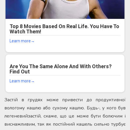
Застій в грудях може привести до продуктивної
вологому кашлю або сухому кашлю. Будь-, у кого був
легеневийзастій, скаже, що це може бути болючим і
виснажливим, так як постійний кашель сильно турбує