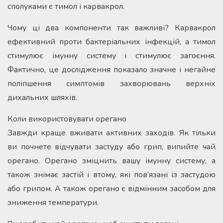
сполуками є тимол і карвакрол.
Чому ці два компоненти так важливі? Карвакрол
ефективний проти бактеріальних інфекцій, а тимол
стимулює імунну систему і стимулює загоєння.
Фактично, це дослідження показало значне і негайне
поліпшення симптомів захворювань верхніх
дихальних шляхів.
Коли використовувати орегано
Завжди краще вживати активних заходів. Як тільки
ви почнете відчувати застуду або грип, випийте чай
орегано. Орегано зміцнить вашу імунну систему, а
також знімає застій і втому, які пов’язані із застудою
або грипом. А також орегано є відмінним засобом для
зниження температури.