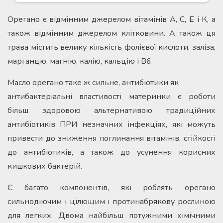
Орегано є відмінним джерелом вітамінів А, С, Е і К, а
також відмінним джерелом клітковини. А також ця
трава містить велику кількість фолієвої кислоти, заліза,
марганцю, магнію, калію, кальцію і B6.
Масло орегано таке ж сильне, антибіотики як
антибактеріальні властивості материнки є роботи
більш здоровою альтернативою традиційних
антибіотиків ПРИ незначних інфекціях, які можуть
привести до зниження поглинання вітамінів, стійкості
до антибіотиків, а також до усунення корисних
кишкових бактерій.
Є багато компонентів, які роблять орегано
сильнодіючим і цілющим і протинабрякову рослиною
для легких. Двома найбільш потужними хімічними