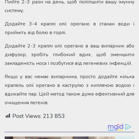
Пийте 2-3 рази на день, щоб поліпшити вашу імунну
систему.
Додайте 3-4 краплі олії орегано в стакан води і
прийміть від болю в горлі.
Додайте 2-3 краплі олії орегано в ваш випарник або
дифузор, зробіть глибокий вдих, щоб зменшити
закладеність носа і позбутися від легеневих інфекцій.
Якщо у вас немає випарника, просто додайте кілька
крапель олії орегано в каструлю з киплячою водою і
вдихайте пар. Цей метод також дуже ефективний для
очищення легенів.
Post Views:
213 853