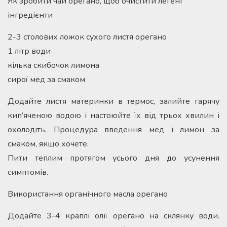
Як зробити чай орегано, щоб очистити легені
інгредієнти
2-3 столових ложок сухого листя орегано
1 літр води
кілька скибочок лимона
сирої мед за смаком
Додайте листя материнки в термос, залийте гарячу
кип’яченою водою і настоюйте їх від трьох хвилин і
охолодіть. Процедура введення мед і лимон за
смаком, якщо хочете.
Пити теплим протягом усього дня до усунення
симптомів.
Використання органічного масла орегано
Додайте 3-4 краплі олії орегано на склянку води.