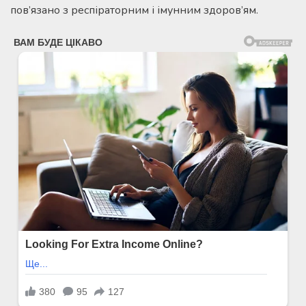
пов’язано з респіраторним і імунним здоров’ям.