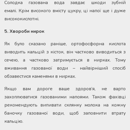
Солодка газована вода завдає шкоди зубній
емалі. Крім високого вмісту цукру, ці напої ще і дуже
висококислотні.
5. Хвороби нирок
Як було сказано раніше, ортофосфорна кислота
виводить кальцій з кісток, він частково виводиться з
сечею, а частково затримується в нирках. Тому
вживання газованої води – найвірніший спосіб
обзавестися каменями в нирках.
Якщо вам дороге ваше здоров’я, не варто
захоплюватися газованими напоями. Також фахівці
рекомендують випивати склянку молока на кожну
баночку газованої води, щоб заповнити втрату
кальцію.