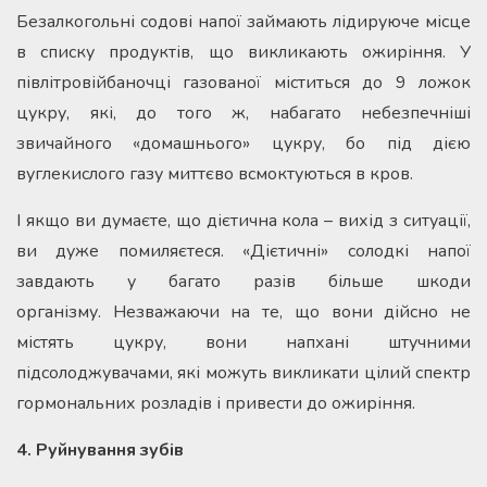
Безалкогольні содові напої займають лідируюче місце
в списку продуктів, що викликають ожиріння. У
півлітровійбаночці газованої міститься до 9 ложок
цукру, які, до того ж, набагато небезпечніші
звичайного «домашнього» цукру, бо під дією
вуглекислого газу миттєво всмоктуються в кров.
І якщо ви думаєте, що дієтична кола – вихід з ситуації,
ви дуже помиляєтеся. «Дієтичні» солодкі напої
завдають у багато разів більше шкоди
організму. Незважаючи на те, що вони дійсно не
містять цукру, вони напхані штучними
підсолоджувачами, які можуть викликати цілий спектр
гормональних розладів і привести до ожиріння.
4. Руйнування зубів