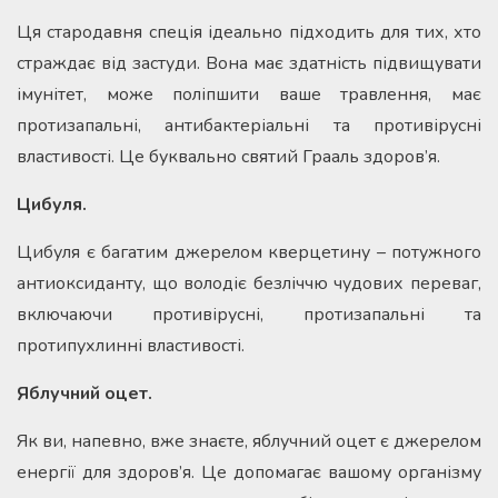
Ця стародавня спеція ідеально підходить для тих, хто
страждає від застуди. Вона має здатність підвищувати
імунітет, може поліпшити ваше травлення, має
протизапальні, антибактеріальні та противірусні
властивості. Це буквально святий Грааль здоров’я.
Цибуля.
Цибуля є багатим джерелом кверцетину – потужного
антиоксиданту, що володіє безліччю чудових переваг,
включаючи противірусні, протизапальні та
протипухлинні властивості.
Яблучний оцет.
Як ви, напевно, вже знаєте, яблучний оцет є джерелом
енергії для здоров’я. Це допомагає вашому організму