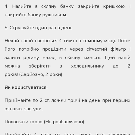
4. Налийте в скляну банку, закрийте кришкою, і
накрийте банку рушником.
5. Струшуйте один раз в день.
Нехай напій настоїться 4 тижні в темному місці. Потім
його потрібно процідити через сітчастий фільтр і
залити рідину назад в скляну ємність. Цей напій
можна зберігати в холодильнику до 2
років! (Серйозно, 2 роки)
Як користуватися:
Приймайте по 2 ст. ложки тричі на день при перших
ознаках застуди;
Полоскати горло (Не розбавляючи);
Приймайте 4 рази на день, якщо вже захворіли