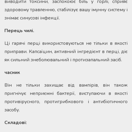
виводити токсини, заспокоює біль у горлі, сприяє
здоровому травленню, стабілізує вашу імунну систему і
знімає синусові інфекції.
Перець чилі.
Ці гарячі перці використовуються не тільки в якості
приправи. Капсаїцин, активний інгредієнт в перці, діє
як сильний знеболювальний і протизапальний засіб.
часник
Він не тільки захищає від вампірів, він також
пригнічує неприємні бактерії, виступаючи в якості
противірусного, протигрибкового і антибіотичного
засобу.
Складові: