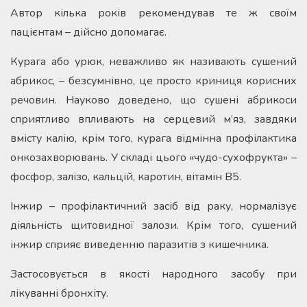
Автор кілька років рекомендував те ж своїм
пацієнтам – дійсно допомагає.
Курага або урюк, неважливо як називають сушений
абрикос, – безсумнівно, це просто криниця корисних
речовин. Науково доведено, що сушені абрикоси
сприятливо впливають на серцевий м’яз, завдяки
вмісту калію, крім того, курага відмінна профілактика
онкозахворювань. У складі цього «чудо-сухофрукта» –
фосфор, залізо, кальцій, каротин, вітамін В5.
Інжир – профілактичний засіб від раку, нормалізує
діяльність щитовидної залози. Крім того, сушений
інжир сприяє виведенню паразитів з кишечника.
Застосовується в якості народного засобу при
лікуванні бронхіту.