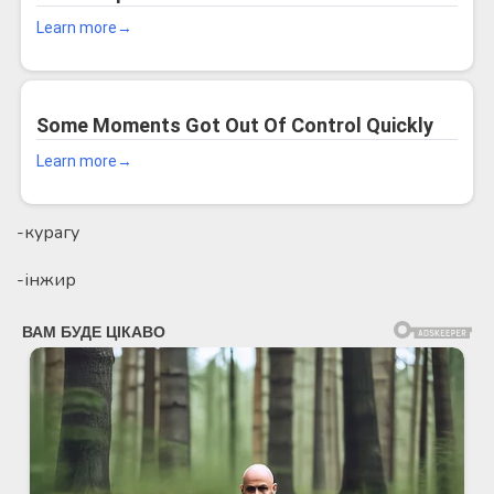
-курагу
-інжир