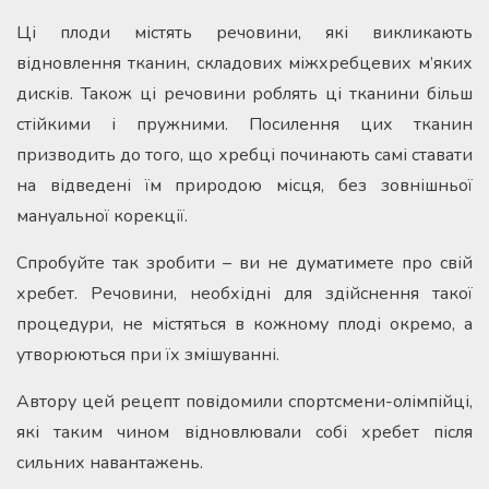
Ці плоди містять речовини, які викликають
відновлення тканин, складових міжхребцевих м’яких
дисків. Також ці речовини роблять ці тканини більш
стійкими і пружними. Посилення цих тканин
призводить до того, що хребці починають самі ставати
на відведені їм природою місця, без зовнішньої
мануальної корекції.
Спробуйте так зробити – ви не думатимете про свій
хребет. Речовини, необхідні для здійснення такої
процедури, не містяться в кожному плоді окремо, а
утворюються при їх змішуванні.
Автору цей рецепт повідомили спортсмени-олімпійці,
які таким чином відновлювали собі хребет після
сильних навантажень.