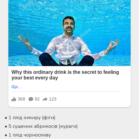
• 1 плід інжиру (фіги)
• 5 сушених абрикосів (кураги)
• 1 плід чорносливу