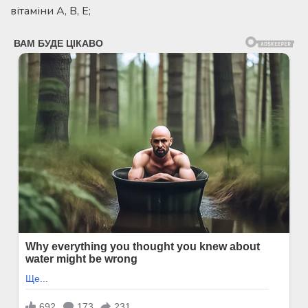
вітаміни А, В, Е;