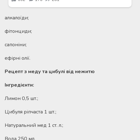
алкалоїди;
фітонциди;
сапоніни;
ефірні олії.
Рецепт з меду та цибулі від нежитю
Інгредієнти:
Лимон 0,5 шт.;
Цибуля ріпчаста 1 шт.;
Натуральний мед 1 ст. л.;
Вода 250 мл.