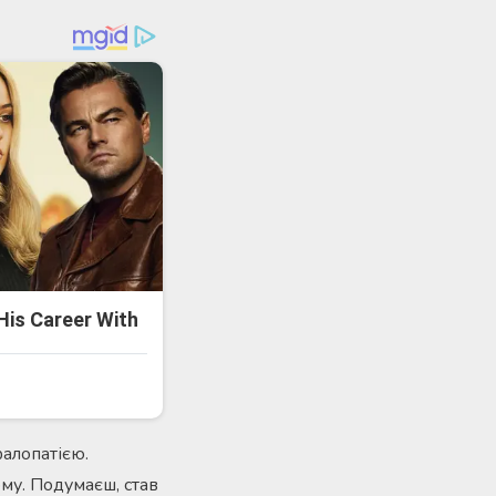
алопатією.
му. Подумаєш, став