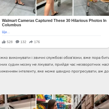
жко виконувати і звичні службові обов’язки, вже пора бит
их судин мозку не лікувати, прийде час незворотних наслі
иженням інтелекту, яке може швидко прогресувати, аж до