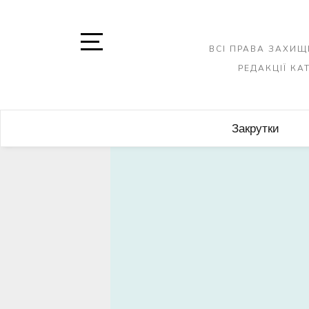
Skip
to
content
ВСІ ПРАВА ЗАХИЩ
Open
РЕДАКЦІЇ К
Sidebar
Закрутки