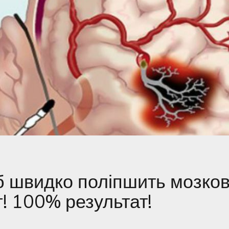
б швидко поліпшить мозко
г! 100% результат!