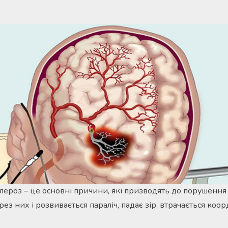
склероз – це основні причини, які призводять до порушенн
рез них і розвивається параліч, падає зір, втрачається коор