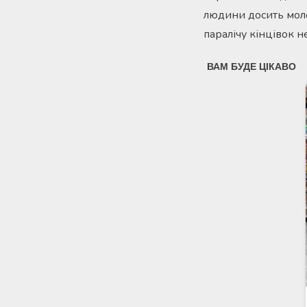
людини досить моло
паралічу кінцівок н