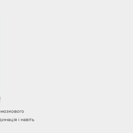
я мозкового
динація і навіть