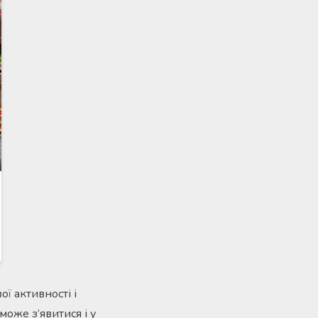
ї активності і
може з’явитися і у