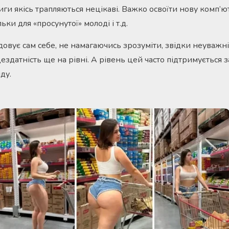
иги якісь трапляються нецікаві. Важко освоїти нову комп’
ьки для «просунутої» молоді і т.д.
овує сам себе, не намагаючись зрозуміти, звідки неуважні
ездатність ще на рівні. А рівень цей часто підтримується 
ду.