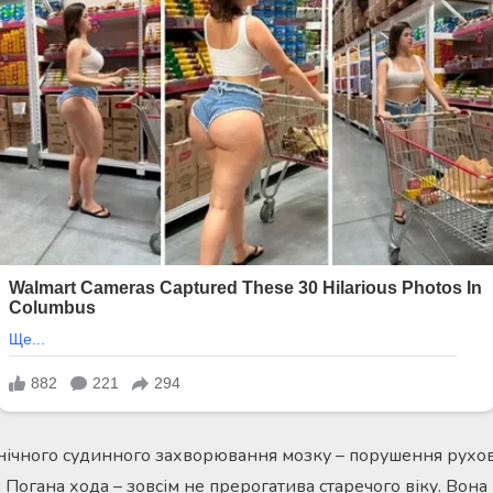
нічного судинного захворювання мозку – порушення рухово
 Погана хода – зовсім не прерогатива старечого віку. Вона 