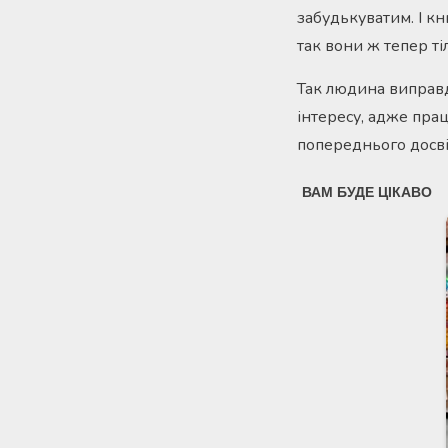
забудькуватим. І кн
так вони ж тепер тіл
Так людина виправд
інтересу, адже прац
попереднього досві