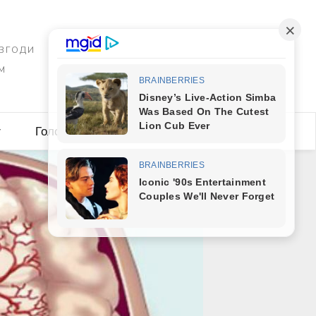
 ЗГОДИ
М
y
Головна