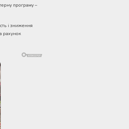
ютерну програму –
сть і зниження
за рахунок