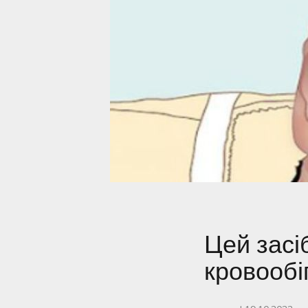
Цей засі
кровообі