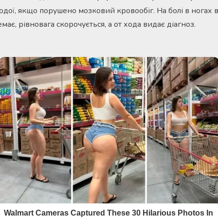
дої, якщо порушено мозковий кровообіг. На болі в ногах в
емає, рівновага скорочується, а от хода видає діагноз.