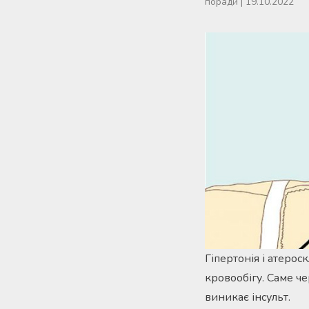
поради
|
19.10.2022
Гіпертонія і атеро
кровообігу. Саме че
виникає інсульт.