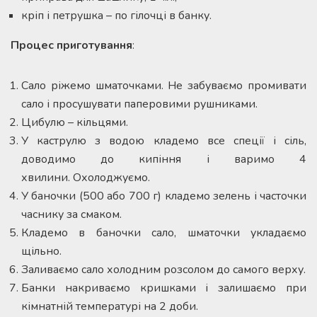
кріп і петрушка – по гілочці в банку.
Процес приготування
:
Сало ріжемо шматочками. Не забуваємо промивати
сало і просушувати паперовими рушниками.
Цибулю – кільцями.
У каструлю з водою кладемо все спеції і сіль,
доводимо до кипіння і варимо 4
хвилини. Охолоджуємо.
У баночки (500 або 700 г) кладемо зелень і часточки
часнику за смаком.
Кладемо в баночки сало, шматочки укладаємо
щільно.
Заливаємо сало холодним розсолом до самого верху.
Банки накриваємо кришками і залишаємо при
кімнатній температурі на 2 доби.