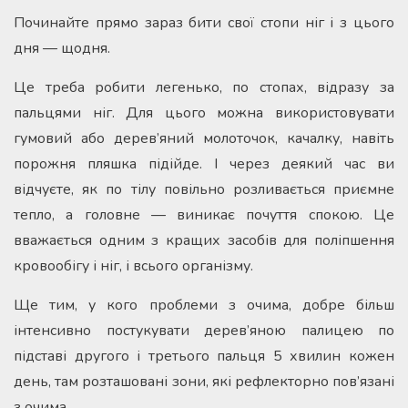
Починайте прямо зараз бити свої стопи ніг і з цього
дня — щодня.
Це треба робити легенько, по стопах, відразу за
пальцями ніг. Для цього можна використовувати
гумовий або дерев’яний молоточок, качалку, навіть
порожня пляшка підійде. І через деякий час ви
відчуєте, як по тілу повільно розливається приємне
тепло, а головне — виникає почуття спокою. Це
вважається одним з кращих засобів для поліпшення
кровообігу і ніг, і всього організму.
Ще тим, у кого проблеми з очима, добре більш
інтенсивно постукувати дерев’яною палицею по
підставі другого і третього пальця 5 хвилин кожен
день, там розташовані зони, які рефлекторно пов’язані
з очима.