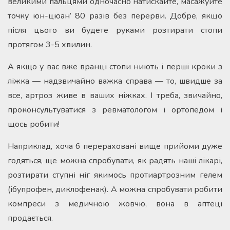
великими пальцями одночасно натискайте, масажуйте
точку юн-цюан’ 80 разів без перерви. Добре, якщо
після цього ви будете руками розтирати стопи
протягом 3-5 хвилин.
А якщо у вас вже вранці стопи ниють і перші кроки з
ліжка — надзвичайно важка справа — то, швидше за
все, артроз живе в ваших ніжках. І треба, звичайно,
проконсультуватися з ревматологом і ортопедом і
щось робити!
Наприклад, хоча б перераховані вище прийоми дуже
годяться, ще можна спробувати, як радять наші лікарі,
розтирати ступні ніг якимось протиартрозним гелем
(ібупрофен, диклофенак). А можна спробувати робити
компреси з медичною жовчю, вона в аптеці
продається.