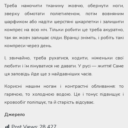
Треба намочити тканину жовчю, обернути ноги,
зверху обмотати поліетиленом, потім вовняним
шарфиком або надіти шерстяні шкарпетки і залишити
компрес на всю ніч. Тільки робити це треба акуратно,
так як жовч залишає сліди. Вранці зніміть, і робіть такі
компреси через день.
І, звичайно, треба рухатися, ходити, ніженьки свої
любити і їм лінуватися не давати. У русі — життя! Саме
ця заповідь йде ще з найдавніших часів.
Корисні нашим ногам і контрастні обливання: то
гарячою, то холодною водою. Це і тонус підвищує і
кровообіг поліпшує, та й старість відсуває.
Джерело
Post Views:
28 427