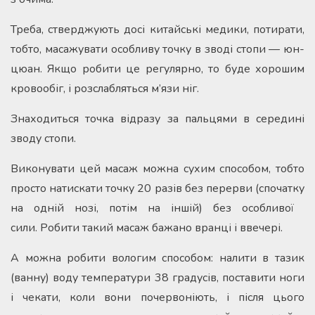
Треба, стверджують досі китайські медики, потирати,
тобто, масажувати особливу точку в зводі стопи — юн-
цюан. Якщо робити це регулярно, то буде хорошим
кровообіг, і розслабляться м’язи ніг.
Знаходиться точка відразу за пальцями в середині
зводу стопи.
Виконувати цей масаж можна сухим способом, тобто
просто натискати точку 20 разів без перерви (спочатку
на одній нозі, потім на іншій) без особливої ​​
сили. Робити такий масаж бажано вранці і ввечері.
А можна робити вологим способом: налити в тазик
(ванну) воду температури 38 градусів, поставити ноги
і чекати, коли вони почервоніють, і після цього