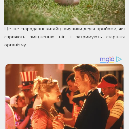
Це ще стародавні китайці виявили деякі прийоми, які
сприяють зміцненню ніг, і затримують старіння
організму.