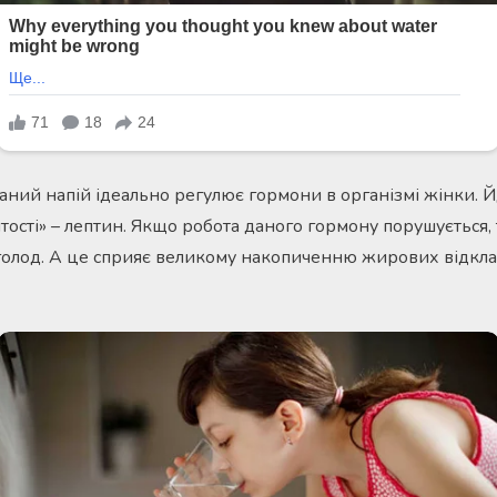
даний напій ідеально регулює гормони в організмі жінки. Й
тості» – лептин. Якщо робота даного гормону порушується,
голод. А це сприяє великому накопиченню жирових відкла