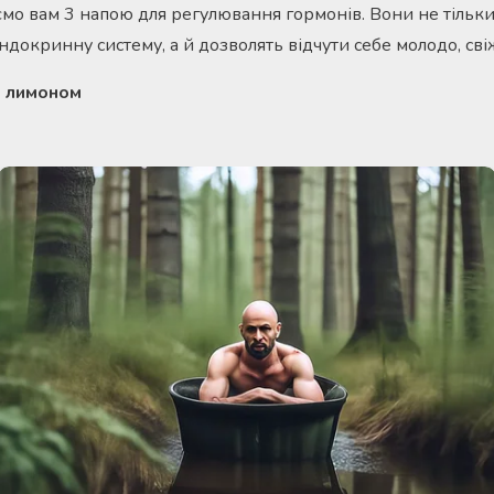
мо вам 3 напою для регулювання гормонів. Вони не тільк
докринну систему, а й дозволять відчути себе молодо, сві
з лимоном