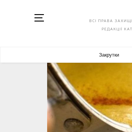
Skip
to
content
ВСІ ПРАВА ЗАХИЩ
Open
РЕДАКЦІЇ К
Sidebar
Закрутки