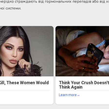
 нерідко страждають від гормональних перепадів або від х
ої системи.