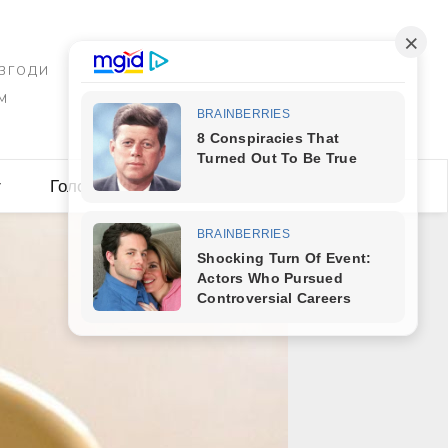
 ЗГОДИ
М
y
Головна