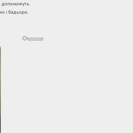
и допоможуть
жо і бадьоро.