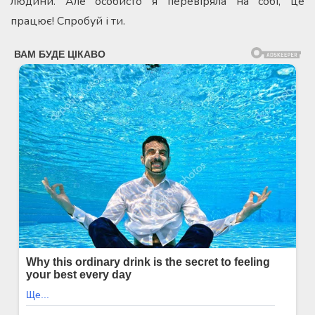
людини. Але особисто я перевіряла на собі, це
працює! Спробуй і ти.