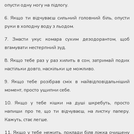
опусти одну ногу на підлогу.
6. Якщо ти відчуваєш сильний головний біль, опусти
руки в холодну воду з льодом.
7. Змасти укус комара сухим дезодорантом, щоб
вгамувати нестерпний зуд.
8. Якщо тебе раз у раз хилить в сон, затримай подих
настільки довго, наскільки це можливо.
9. Якщо тебе розібрав сміх в найвідповідальніший
момент, просто ущипни себе.
10. Якщо у тебе кішки на душі шкребуть, просто
напиши про те, що ти відчуваєш, на листку паперу.
Кажуть, стає легше.
11. Якщо у тебе нежить, поклади біля ліжка очищену