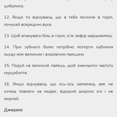
цибулину.
12. Якщо ти відчуваєш, що в тебе лоскоче в горлі,
почухай всередині вуха.
13. Щоб вгамувати біль в горлі, з’їж зефір маршмеллоу.
14. При зубного болю потрібно потерти кубиком
льоду між великим і вказівним пальцем.
15. Подуй на великий палець, щоб зменшити частоту
серцебиття.
16. Якщо відчуваєш, що ось-ось заплачеш, але не
хочеш плакати на людях, відкрий широко очі і не
моргай.
Джерело