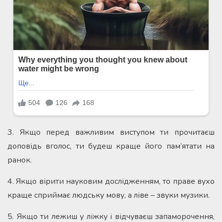
3. Якщо перед важливим виступом ти прочитаєш
доповідь вголос, ти будеш краще його пам’ятати на
ранок.
4. Якщо вірити науковим дослідженням, то праве вухо
краще сприймає людську мову, а ліве – звуки музики.
5. Якщо ти лежиш у ліжку і відчуваєш запаморочення,