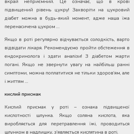
вкрай неприємний. Це означає, що в крові
підвищений рівень цукру! Захворіти на цукровий
діабет можна в будь-який момент, адже наша їжа
перенасичена цукром …
Якщо в роті регулярно відчувається солодкість, варто
відвідати лікаря. Рекомендуємо пройти обстеження в
ендокринолога і здати аналізи! З діабетом жарти
погані. Якщо не звернути увагу на найбільш ранні
симптоми, можна поплатитися не тільки здоров’ям, але
і життям …
кислий присмак
Кислий присмак у роті – ознака підвищеної
кислотності шлунка. Якщо соляна кислота, яка
виробляється для перетравлення їжі, проводиться
шлунком в надлишку, з’являється кислятина в роті.