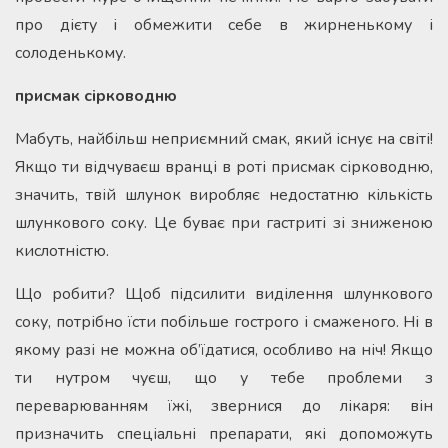
про дієту і обмежити себе в жирненькому і
солоденькому.
присмак сірководню
Мабуть, найбільш неприємний смак, який існує на світі!
Якщо ти відчуваєш вранці в роті присмак сірководню,
значить, твій шлунок виробляє недостатню кількість
шлункового соку. Це буває при гастриті зі зниженою
кислотністю.
Що робити? Щоб підсилити виділення шлункового
соку, потрібно їсти побільше гострого і смаженого. Ні в
якому разі не можна об’їдатися, особливо на ніч! Якщо
ти нутром чуєш, що у тебе проблеми з
переварюванням їжі, звернися до лікаря: він
призначить спеціальні препарати, які допоможуть