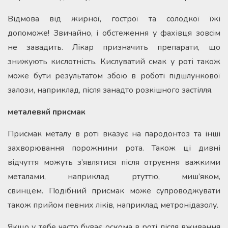
Відмова від жирної, гострої та солодкої їжі
допоможе! Звичайно, і обстеження у фахівця зовсім
не завадить. Лікар призначить препарати, що
знижують кислотність. Кислуватий смак у роті також
може бути результатом збою в роботі підшлункової
залози, наприклад, після занадто розкішного застілля.
металевий присмак
Присмак металу в роті вказує на пародонтоз та інші
захворювання порожнини рота. Також ці дивні
відчуття можуть з’являтися після отруєння важкими
металами, наприклад ртуттю, миш’яком,
свинцем. Подібний присмак може супроводжувати
також прийом певних ліків, наприклад метронідазолу.
Якщо у тебе часто буває оскома в роті після вживання