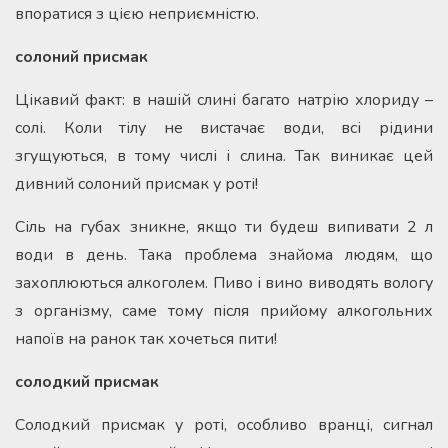
впоратися з цією неприємністю.
солоний присмак
Цікавий факт: в нашій слині багато натрію хлориду –
солі. Коли тілу не вистачає води, всі рідини
згущуються, в тому числі і слина. Так виникає цей
дивний солоний присмак у роті!
Сіль на губах зникне, якщо ти будеш випивати 2 л
води в день. Така проблема знайома людям, що
захоплюються алкоголем. Пиво і вино виводять вологу
з організму, саме тому після прийому алкогольних
напоїв на ранок так хочеться пити!
солодкий присмак
Солодкий присмак у роті, особливо вранці, сигнал