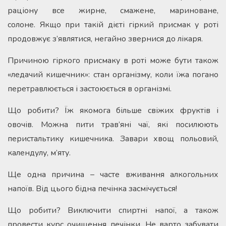
раціону все жирне, смажене, мариноване,
солоне. Якщо при такій дієті гіркий присмак у роті
продовжує з’являтися, негайно звернися до лікаря.
Причиною гіркого присмаку в роті може бути також
«ледачий кишечник»: стан організму, коли їжа погано
перетравлюється і застоюється в організмі.
Що робити? Їж якомога більше свіжих фруктів і
овочів. Можна пити трав’яні чаї, які посилюють
перистальтику кишечника. Завари хвощ польовий,
календулу, м’яту.
Ще одна причина – часте вживання алкогольних
напоїв. Від цього бідна печінка засмічується!
Що робити? Виключити спиртні напої, а також
провести курс очищення печінки. Не варто забувати