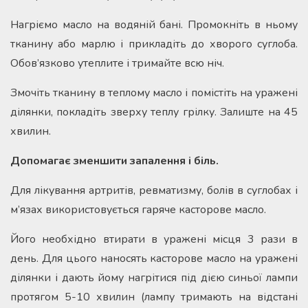
Нагріємо масло на водяній бані. Промокніть в ньому
тканину або марлю і прикладіть до хворого суглоба.
Обов’язково утеплите і тримайте всю ніч.
Змочіть тканину в теплому масло і помістіть на уражені
ділянки, покладіть зверху теплу грілку. Залиште на 45
хвилин.
Допомагає зменшити запалення і біль.
Для лікування артритів, ревматизму, болів в суглобах і
м’язах використовується гаряче касторове масло.
Його необхідно втирати в уражені місця 3 рази в
день. Для цього наносять касторове масло на уражені
ділянки і дають йому нагрітися під дією синьої лампи
протягом 5-10 хвилин (лампу тримають на відстані