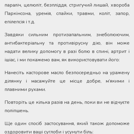
параліч, целюліт, безпліддя, стригучий лишай, хвороба
Паркінсона, уремія, спайки, травми, коліт, запор,
епілепсія і т.д.
Завдяки сильним протизапальним, знеболюючим,
антибактеріальну та противірусну дію, він може
надати велику допомогу в разі болю в спині, артрит і
ішіас, і ми покажемо вам, як використовувати його:
Нанесіть касторове масло безпосередньо на уражену
ділянку і масажуйте це місце добре, м’якими і
плавними рухами.
Повторіть це кілька разів на день, поки ви не відчуєте
поліпшень.
Ще один спосіб застосування, який також допоможе
оздоровити ваші суглоби і усунути біль: