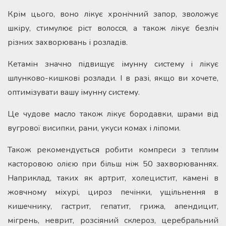
Крім цього, воно лікує хронічний запор, зволожує
шкіру, стимулює ріст волосся, а також лікує безліч
різних захворювань і розладів.
Кетамін значно підвищує імунну систему і лікує
шлунково-кишкові розлади. І в разі, якщо ви хочете,
оптимізувати вашу імунну систему.
Це чудове масло також лікує бородавки, шрами від
вугрової висипки, рани, укуси комах і ліпоми.
Також рекомендується робити компреси з теплим
касторовою олією при більш ніж 50 захворюваннях.
Наприклад, таких як артрит, холецистит, камені в
жовчному міхурі, цироз печінки, ущільнення в
кишечнику, гастрит, гепатит, грижа, апендицит,
мігрень, неврит, розсіяний склероз, церебральний