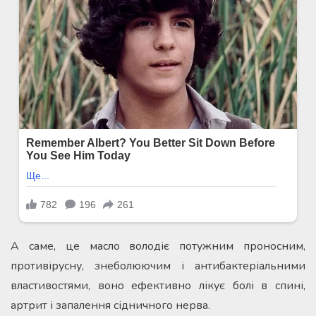
А саме, це масло володіє потужним проносним,
противірусну, знеболюючим і антибактеріальними
властивостями, воно ефективно лікує болі в спині,
артрит і запалення сідничного нерва.