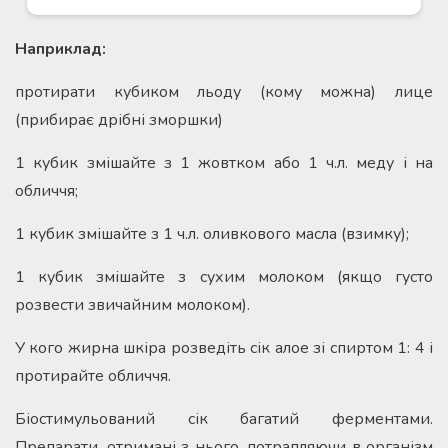
Наприклад:
протирати кубиком льоду (кому можна) лице
(прибирає дрібні зморшки)
1 кубик змішайте з 1 жовтком або 1 ч.л. меду і на
обличчя;
1 кубик змішайте з 1 ч.л. оливкового масла (взимку);
1 кубик змішайте з сухим молоком (якщо густо
розвести звичайним молоком).
У кого жирна шкіра розведіть сік алое зі спиртом 1: 4 і
протирайте обличчя.
Біостимульований сік багатий ферментами.
Препарати, отримані з нього, потрапляючи в організм