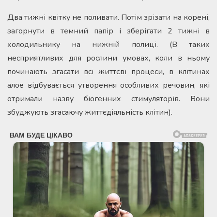
Два тижні квітку не поливати. Потім зрізати на корені,
загорнути в темний папір і зберігати 2 тижні в
холодильнику на нижній полиці. (В таких
несприятливих для рослини умовах, коли в ньому
починають згасати всі життєві процеси, в клітинах
алое відбувається утворення особливих речовин, які
отримали назву біогенних стимуляторів. Вони
збуджують згасаючу життєдіяльність клітин).