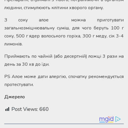
людини, стимулюють клітини хворого органу.
З соку алое можна приготувати
загальнозміцнювальну суміш, для чого беруть 100 г
соку, 500 г ядер волоського горіха, 300 г меду, сік 3-4
лимонів.
Приймають по чайній (або десертній) ложці 3 рази на
день за 30 хв до їди.
PS Алое може дати алергію, спочатку рекомендується
протестувати.
Джерело
Post Views:
660