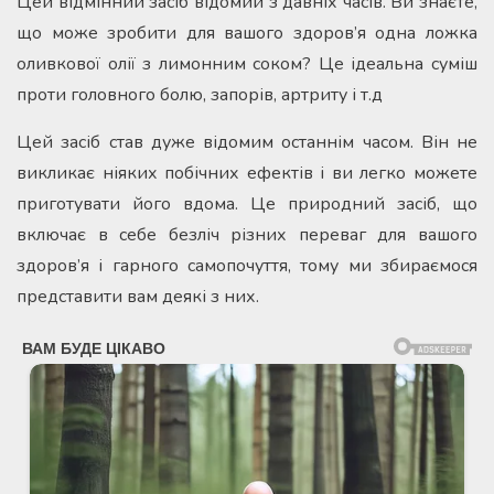
Цей відмінний засіб відомий з давніх часів. Ви знаєте,
що може зробити для вашого здоров’я одна ложка
оливкової олії з лимонним соком? Це ідеальна суміш
проти головного болю, запорів, артриту і т.д
Цей засіб став дуже відомим останнім часом. Він не
викликає ніяких побічних ефектів і ви легко можете
приготувати його вдома. Це природний засіб, що
включає в себе безліч різних переваг для вашого
здоров’я і гарного самопочуття, тому ми збираємося
представити вам деякі з них.