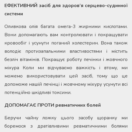
ЕФЕКТИВНИЙ засіб для здоров’я серцево-судинної
системи
Оливкова олія багата омега-3 жирними кислотами.
Вони допомагають вам контролювати і покращувати
кровообіг і усунути поганий холестерин. Вона також
володіє протизапальними властивостями і містить
безліч вітамінів. Покращує роботу печінки і жовчного
міхура Коли ми відчуваємо важкість і втому, ми
можемо використовувати цей засіб, тому що це
допоможе нашій печінці і жовчному міхуру усунути всі
потенційно шкідливі токсини.
ДОПОМАГАЄ ПРОТИ ревматичних болей
Беручи чайну ложку цього засобу щоранку ми
боремося з дратівливими ревматичними болями