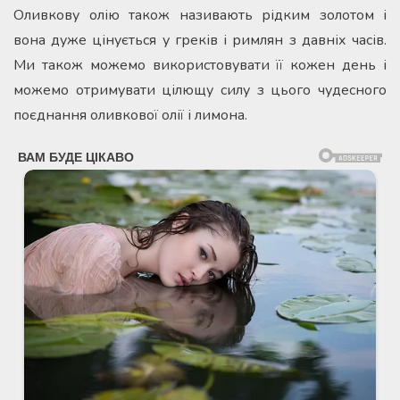
Оливкову олію також називають рідким золотом і
вона дуже цінується у греків і римлян з давніх часів.
Ми також можемо використовувати її кожен день і
можемо отримувати цілющу силу з цього чудесного
поєднання оливкової олії і лимона.