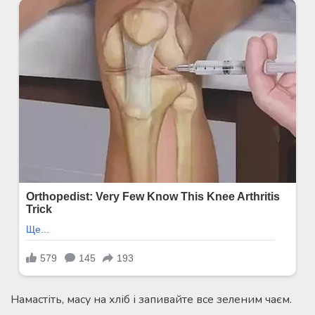
Намастіть, масу на хліб і запивайте все зеленим чаєм.