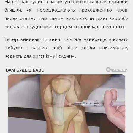
На стінках судин з часом утворюються холестеринові
бляшки, які перешкоджають проходженню крові
через судину, тим самим викликаючи різні хвороби
пов’язані з судинами і серцем, наприклад гіпертонію.
Тепер виникає питання «Як же найкраще вживати
цибулю і часник, щоб вони несли максимальну
користь для організму і судин» .