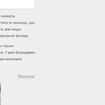
ож можуть
й того ж кольору, що
’я, але люди
овнішній вигляд.
м тільки
а. У разі бородавок
вам виписали