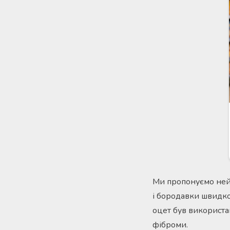
Ми пропонуємо ней
і бородавки швидко
оцет був використа
фіброми.