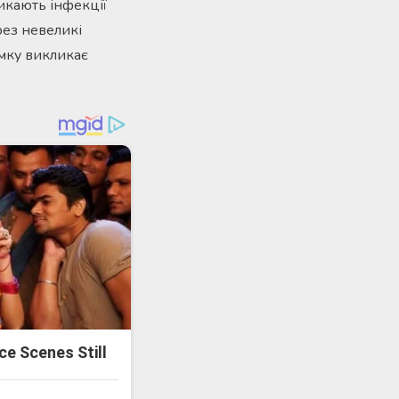
ликають інфекції
рез невеликі
умку викликає