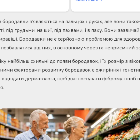
в бородавки з’являються на пальцях і руках, але вони так
і, під грудьми, на шиї, під пахвами, і в паху. Вони зазвича
яскравіші. Бородавки не є серйозною проблемою для здоров
позбавлятися від них, в основному через їх неприємний з
у найбільш схильні до появи бородавок, і їх розмір з віко
вними факторами розвитку бородавок є ожиріння і генетик
і відвідати дерматолога, щоб діагностувати фіброму і щоб 
я.