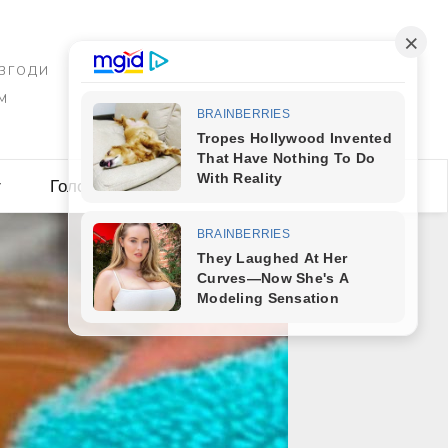
 ЗГОДИ
М
y
Головна