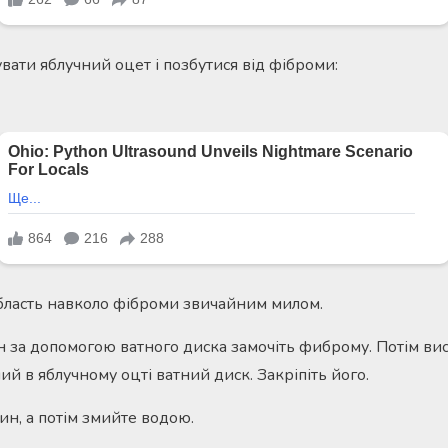
вати яблучний оцет і позбутися від фіброми:
область навколо фіброми звичайним милом.
 за допомогою ватного диска замочіть фиброму. Потім вису
й в яблучному оцті ватний диск. Закріпіть його.
ин, а потім змийте водою.