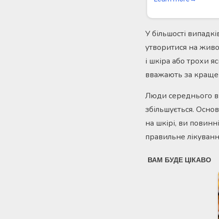
У більшості випадкі
утворитися на живот
і шкіра або трохи 
вважають за краще 
Люди середнього вік
збільшується. Осно
на шкірі, ви повинн
правильне лікуванн