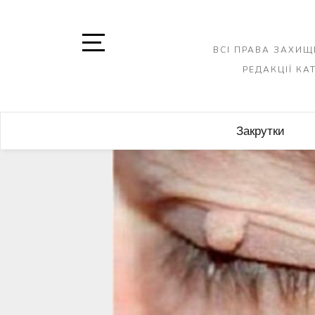
Skip
to
content
ВСІ ПРАВА ЗАХИЩ
Open
РЕДАКЦІЇ К
Sidebar
Закрутки