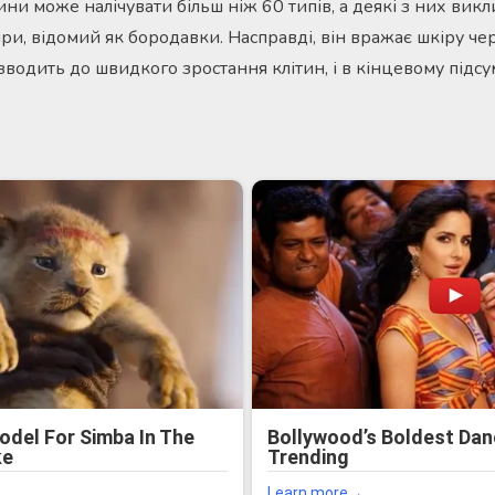
ни може налічувати більш ніж 60 типів, а деякі з них вик
ри, відомий як бородавки. Насправді, він вражає шкіру че
водить до швидкого зростання клітин, і в кінцевому підс