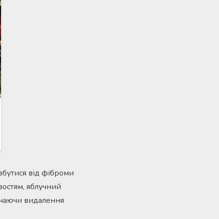
бутися від фіброми
востям, яблучний
лючаючи видалення