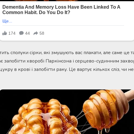
тить сполуки сірки, які змушують вас плакати, але саме це т
є запобігти хворобі Паркінсона і серцево-судинним захв
кру в крові і запобігти раку. Це вартує кількох сліз, чи не 