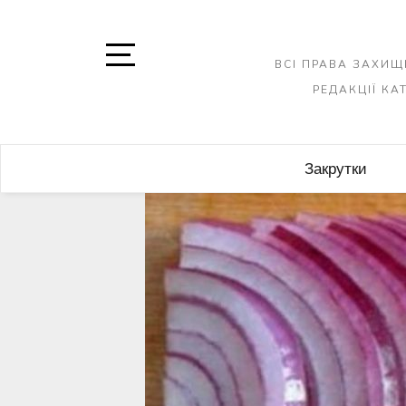
Skip
to
content
ВСІ ПРАВА ЗАХИЩ
Open
РЕДАКЦІЇ К
Sidebar
Закрутки