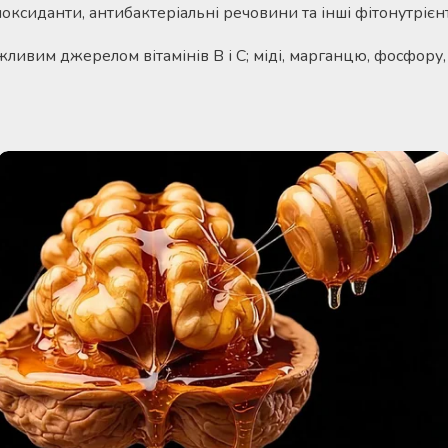
иоксиданти, антибактеріальні речовини та інші фітонутрієн
жливим джерелом вітамінів В і С; міді, марганцю, фосфору, 