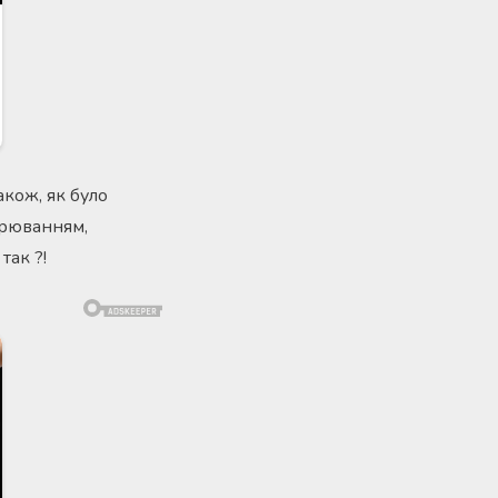
акож, як було
орюванням,
так ?!