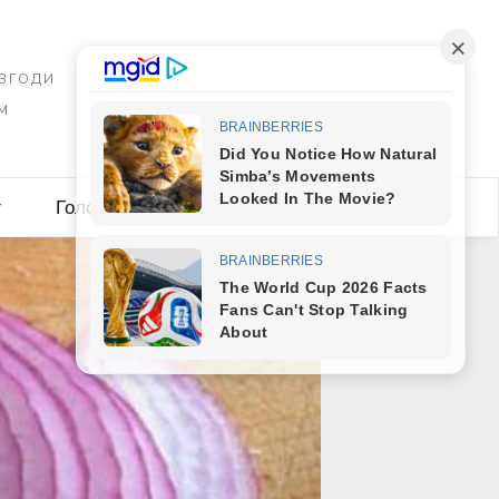
 ЗГОДИ
М
y
Головна