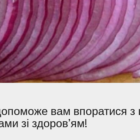
опоможе вам впоратися з 
ми зі здоров’ям!