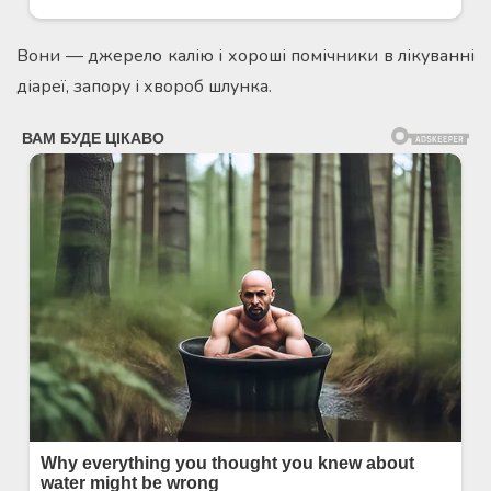
Вони — джерело калію і хороші помічники в лікуванні
діареї, запору і хвороб шлунка.