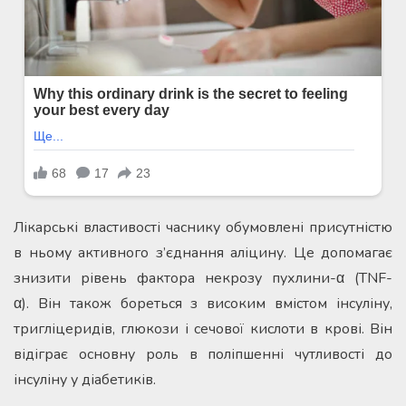
Лікарські властивості часнику обумовлені присутністю
в ньому активного з’єднання аліцину. Це допомагає
знизити рівень фактора некрозу пухлини-α (TNF-
α). Він також бореться з високим вмістом інсуліну,
тригліцеридів, глюкози і сечової кислоти в крові. Він
відіграє основну роль в поліпшенні чутливості до
інсуліну у діабетиків.