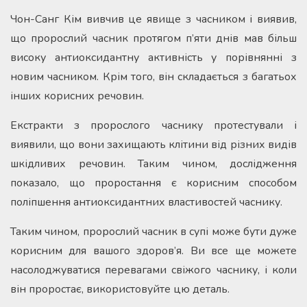
Чон-Санг Кім вивчив це явище з часником і виявив,
що пророслий часник протягом п’яти днів мав більш
високу антиоксидантну активність у порівнянні з
новим часником. Крім того, він складається з багатьох
інших корисних речовин.
Екстракти з пророслого часнику протестували і
виявили, що вони захищають клітини від різних видів
шкідливих речовин. Таким чином, дослідження
показало, що проростання є корисним способом
поліпшення антиоксидантних властивостей часнику.
Таким чином, пророслий часник в супі може бути дуже
корисним для вашого здоров’я. Ви все ще можете
насолоджуватися перевагами свіжого часнику, і коли
він проростає, використовуйте цю деталь.