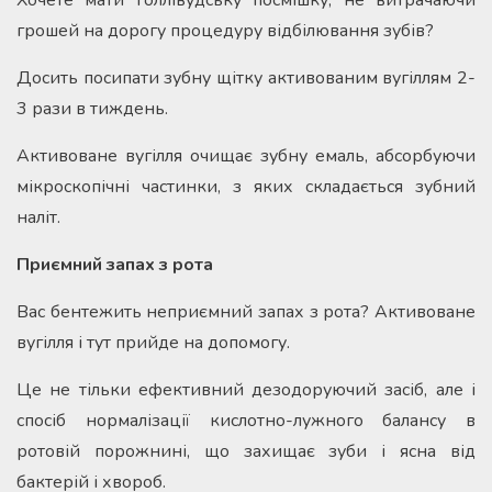
Хочете мати голлівудську посмішку, не витрачаючи
грошей на дорогу процедуру відбілювання зубів?
Досить посипати зубну щітку активованим вугіллям 2-
3 рази в тиждень.
Активоване вугілля очищає зубну емаль, абсорбуючи
мікроскопічні частинки, з яких складається зубний
наліт.
Приємний запах з рота
Вас бентежить неприємний запах з рота? Активоване
вугілля і тут прийде на допомогу.
Це не тільки ефективний дезодоруючий засіб, але і
спосіб нормалізації кислотно-лужного балансу в
ротовій порожнині, що захищає зуби і ясна від
бактерій і хвороб.