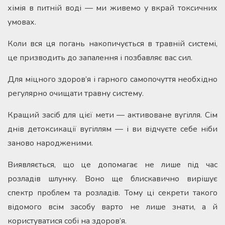
хімія в питній воді — ми живемо у вкрай токсичних
умовах.
Коли вся ця погань накопичується в травній системі,
це призводить до запалення і позбавляє вас сил.
Для міцного здоров’я і гарного самопочуття необхідно
регулярно очищати травну систему.
Кращий засіб для цієї мети — активоване вугілля. Сім
днів детоксикації вугіллям — і ви відчуєте себе ніби
заново народженими.
Виявляється, що це допомагає не лише під час
розладів шлунку. Воно ще блискавично вирішує
спектр проблем та розладів. Тому ці секрети такого
відомого всім засобу варто не лише знати, а й
користуватися собі на здоров’я.