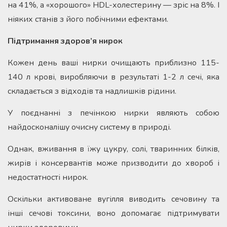
на 41%, а «хорошого» HDL-холестерину — зріс на 8%. І
ніяких станів з його побічними ефектами.
Підтримання здоров’я нирок
Кожен день ваші нирки очищають приблизно 115-
140 л крові, виробляючи в результаті 1-2 л сечі, яка
складається з відходів та надлишків рідини.
У поєднанні з печінкою нирки являють собою
найдосконалішу очисну систему в природі.
Однак, вживання в їжу цукру, солі, тваринних білків,
жирів і консервантів може призводити до хвороб і
недостатності нирок.
Оскільки активоване вугілля виводить сечовину та
інші сечові токсини, воно допомагає підтримувати