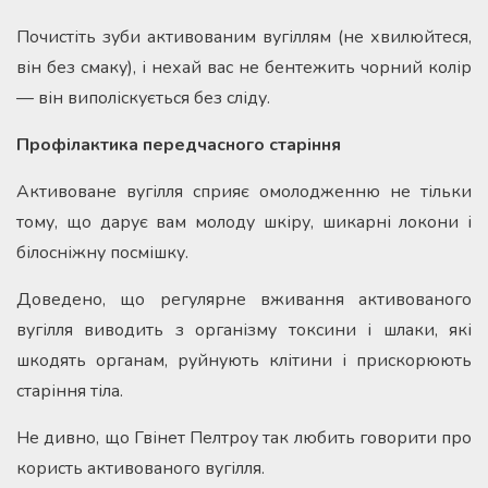
Почистіть зуби активованим вугіллям (не хвилюйтеся,
він без смаку), і нехай вас не бентежить чорний колір
— він виполіскується без сліду.
Профілактика передчасного старіння
Активоване вугілля сприяє омолодженню не тільки
тому, що дарує вам молоду шкіру, шикарні локони і
білосніжну посмішку.
Доведено, що регулярне вживання активованого
вугілля виводить з організму токсини і шлаки, які
шкодять органам, руйнують клітини і прискорюють
старіння тіла.
Не дивно, що Гвінет Пелтроу так любить говорити про
користь активованого вугілля.