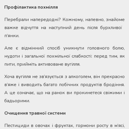
Профілактика похмілля
Перебрали напередодні? Кожному, напевно, знайоме
важке відчуття на наступний день після бурхливої ​​
п’янки.
Але є відмінний спосіб уникнути головного болю,
нудоти і загальної похмільної слабкості: перед тим, як
пити, прийміть активоване вугілля.
Хоча вугілля не зв’язується з алкоголем, він прекрасно
в’яже і виводить багато побічних продуктів бродіння.
А це означає, що на ранок ви прокинетеся свіжими і
бадьорими.
Очищення травної системи
Пестициди в овочах і фруктах, гормони росту в м’ясі,