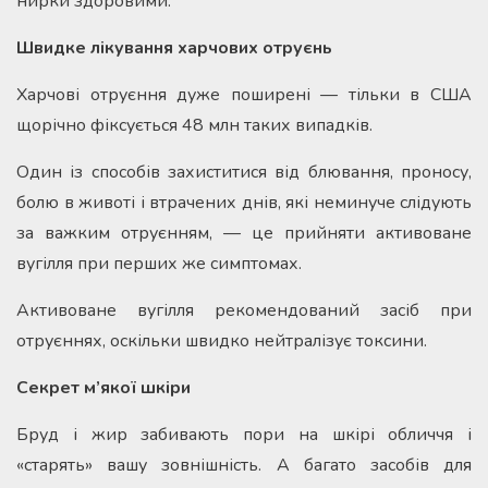
нирки здоровими.
Швидке лікування харчових отруєнь
Харчові отруєння дуже поширені — тільки в США
щорічно фіксується 48 млн таких випадків.
Один із способів захиститися від блювання, проносу,
болю в животі і втрачених днів, які неминуче слідують
за важким отруєнням, — це прийняти активоване
вугілля при перших же симптомах.
Активоване вугілля рекомендований засіб при
отруєннях, оскільки швидко нейтралізує токсини.
Секрет м’якої шкіри
Бруд і жир забивають пори на шкірі обличчя і
«старять» вашу зовнішність. А багато засобів для