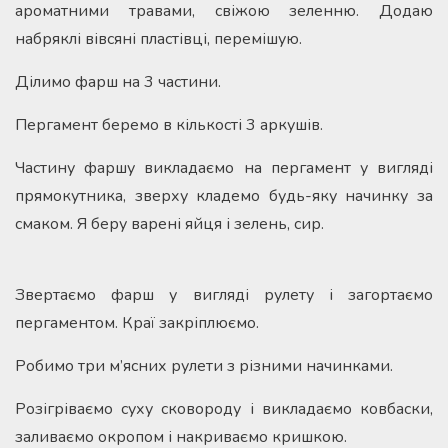
ароматними травами, свіжою зеленню. Додаю
набряклі вівсяні пластівці, перемішую.
Ділимо фарш на 3 частини.
Пергамент беремо в кількості 3 аркушів.
Частину фаршу викладаємо на пергамент у вигляді
прямокутника, зверху кладемо будь-яку начинку за
смаком. Я беру варені яйця і зелень, сир.
Звертаємо фарш у вигляді рулету і загортаємо
пергаментом. Краї закріплюємо.
Робимо три м’ясних рулети з різними начинками.
Розігріваємо суху сковороду і викладаємо ковбаски,
заливаємо окропом і накриваємо кришкою.