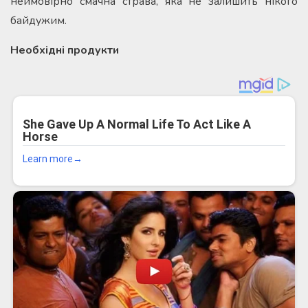
неймовірно смачна страва, яка не залишить нікого
байдужим.
Необхідні продукти