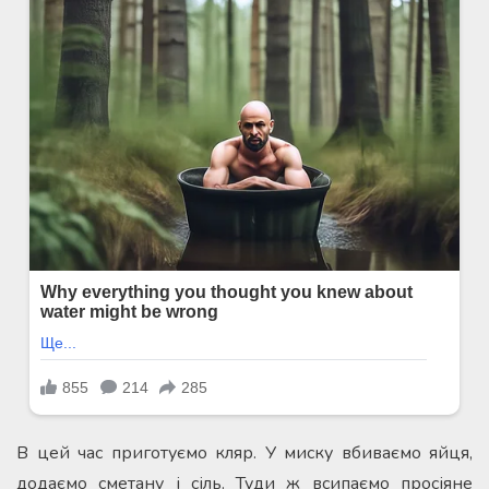
В цей час приготуємо кляр. У миску вбиваємо яйця,
додаємо сметану і сіль. Туди ж всипаємо просіяне