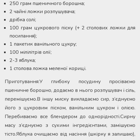
250 грам пшеничного борошна;
2 чайні ложки розпушувача;
дрібка солі;
100 грам цукрового піску (+ 2 столових ложки для
посипання);
1 пакетик ванільного цукру;
100 мілілітрів олії;
2-3 яблука;
1 столова ложка меленої кориці.
Приготування:У глибоку посудину просіваємо
пшеничне борошно, додаємо в нього розпушувач і сіль,
перемішуємо.В іншу миску викладаємо сир, з’єднуємо
його з цукровим піском, ванільним цукром і олією.
Перебиваємо все блендером до однорідності.Сирну
масу з’єднуємо з сухими інгредієнтами, замішуємо
тісто.Яблука очищаємо від насіння (шкірку я залишаю),