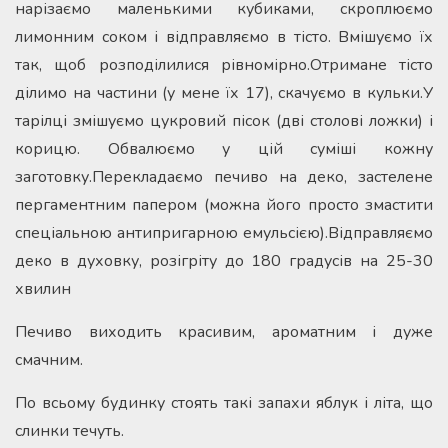
нарізаємо маленькими кубиками, скроплюємо
лимонним соком і відправляємо в тісто. Вмішуємо їх
так, щоб розподілилися рівномірно.Отримане тісто
ділимо на частини (у мене їх 17), скачуємо в кульки.У
тарілці змішуємо цукровий пісок (дві столові ложки) і
корицю. Обвалюємо у цій суміші кожну
заготовку.Перекладаємо печиво на деко, застелене
пергаментним папером (можна його просто змастити
спеціальною антипригарною емульсією).Відправляємо
деко в духовку, розігріту до 180 градусів на 25-30
хвилин
Печиво виходить красивим, ароматним і дуже
смачним.
По всьому будинку стоять такі запахи яблук і літа, що
слинки течуть.