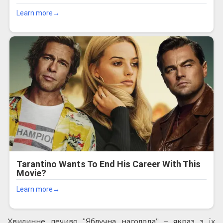
Хвилинне печиво “Яблучна насолода” – якраз з їх