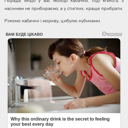
Порада: якщо у вас молоді кабачки, тоді м’якоть з
насінням не прибираємо, а у стиглих, краще прибрати.
Ріжемо кабачки і моркву, цибулю кубиками.