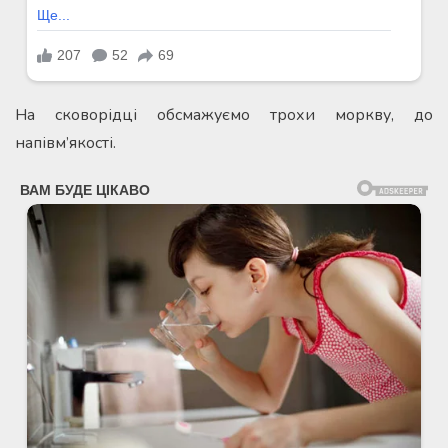
На сковорідці обсмажуємо трохи моркву, до
напівм’якості.