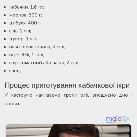
кабачки, 1.6 кг;
морква, 500 г;
цибуля, 400 г;
сіль, 2 ч.л;
цукор, 1 ч.л;
олія соняшникова, 4 ст.л;
оцет 9%, 1 ст.л;
соус томатний або паста, 2 ст.л;
спеції.
Процес приготування кабачкової ікри
У каструлю наливаємо трохи олії, змащуємо дно і
стінки.