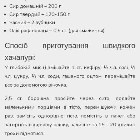
Сир домашній – 200 г
Сир твердий – 120-150 г
Часник – 2 зубчики
Олія рафінована – 0,5 ст. (для смаження)
Спосіб приготування швидкого
хачапурі:
У глибокій мисці змішайте 1 ст. кефіру, ½ ч.л. солі, ½
ч.л. цукру, ½ ч.л. соди, гашеного оцтом, перемішайте
все за допомогою віночка.
2,5 ст. борошна просійте через сито, додайте
маленькими порціями в тісто, перемішуючи кожен
раз, замісіть однорідне тісто, помістіть в пакет або
загорніть в харчову плівку, залиште на 15 – 20 хвилин
трохи піднятися.