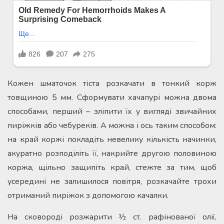
Кожен шматочок тіста розкачати в тонкий корж
товщиною 5 мм. Сформувати хачапурі можна двома
способами, перший – зліпити їх у вигляді звичайних
пиріжків або чебуреків. А можна і ось таким способом:
на край коржі покладіть невелику кількість начинки,
акуратно розподіліть її, накрийте другою половиною
коржа, щільно защипіть край, стежте за тим, щоб
усередині не залишилося повітря, розкачайте трохи
отриманий пиріжок з допомогою качалки.
На сковороді розжарити ½ ст. рафінованої олії,